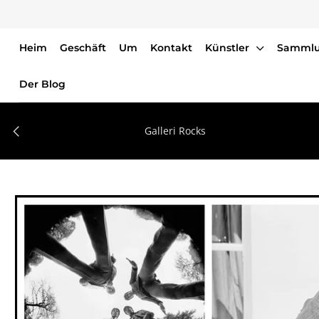
Heim
Geschäft
Um
Kontakt
Künstler
Samml
Heim
Der Blog
Geschäft
Um
Galleri Rocks
Kontakt
Künstler
Sammlungen
Der Blog
Einloggen oder Konto erstellen