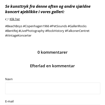
Se kunsttryk fra denne aften og andre sjældne
koncert øjeblikke i vores galleri:
👉
Klik her
#BeachBoys #Copenhagen1966 #PetSounds #GalleriRocks
#BentRej #LivePhotography #RockHistory #FalkonerCentret
#VintageKoncerter
0 kommentarer
Efterlad en kommentar
Navn
E-mail