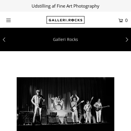
Udstilling af Fine Art Photography
0
Hjem
Butik
Galleri Rocks
Om
Kontakt
Kunstnere
Samlinger
Blog
Log ind eller opret en konto