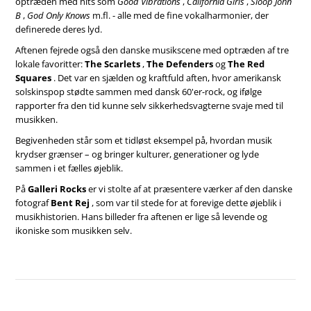
optræden med hits som
Good Vibrations
,
California Girls
,
Sloop John
B
,
God Only Knows
m.fl. - alle med de fine vokalharmonier, der
definerede deres lyd.
Aftenen fejrede også den danske musikscene med optræden af tre
lokale favoritter:
The Scarlets
,
The Defenders
og
The Red
Squares
. Det var en sjælden og kraftfuld aften, hvor amerikansk
solskinspop stødte sammen med dansk 60'er-rock, og ifølge
rapporter fra den tid kunne selv sikkerhedsvagterne svaje med til
musikken.
Begivenheden står som et tidløst eksempel på, hvordan musik
krydser grænser – og bringer kulturer, generationer og lyde
sammen i et fælles øjeblik.
På
Galleri Rocks
er vi stolte af at præsentere værker af den danske
fotograf
Bent Rej
, som var til stede for at forevige dette øjeblik i
musikhistorien. Hans billeder fra aftenen er lige så levende og
ikoniske som musikken selv.